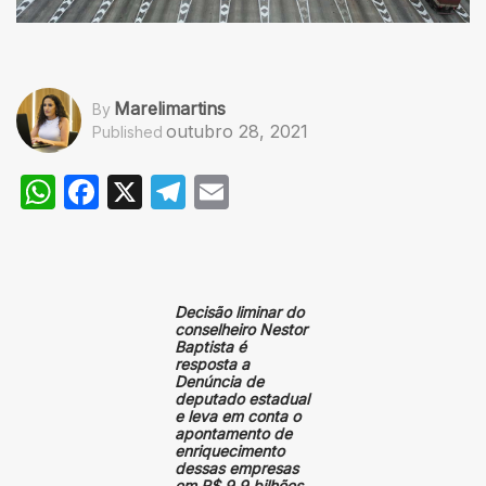
Marelimartins
By
outubro 28, 2021
Published
WhatsApp
Facebook
X
Telegram
Email
Decisão liminar do
conselheiro Nestor
Baptista é
resposta a
Denúncia de
deputado estadual
e leva em conta o
apontamento de
enriquecimento
dessas empresas
em R$ 9,9 bilhões
.