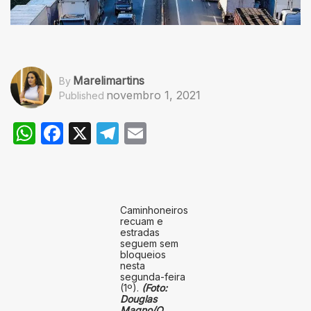
Marelimartins
By
novembro 1, 2021
Published
WhatsApp
Facebook
X
Telegram
Email
Caminhoneiros
recuam e
estradas
seguem sem
bloqueios
nesta
segunda-feira
(1º).
(Foto:
Douglas
Magno/O