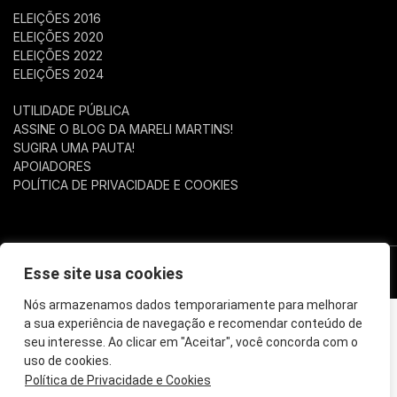
ELEIÇÕES 2016
ELEIÇÕES 2020
ELEIÇÕES 2022
ELEIÇÕES 2024
UTILIDADE PÚBLICA
ASSINE O BLOG DA MARELI MARTINS!
SUGIRA UMA PAUTA!
APOIADORES
POLÍTICA DE PRIVACIDADE E COOKIES
Esse site usa cookies
© Copyright 2025 Mareli Martins - Todos os direitos reservados.
Nós armazenamos dados temporariamente para melhorar
a sua experiência de navegação e recomendar conteúdo de
seu interesse. Ao clicar em "Aceitar", você concorda com o
uso de cookies.
Política de Privacidade e Cookies