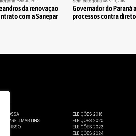
tegoria
Sem categoria
maio 30, 2015
maio 30, 2015
eandros da renovação
Governador do Paraná 
ontrato com a Sanepar
processos contra direto
 GROSSA
ELEIÇÕES 2016
e
 A MARELI MARTINS
ELEIÇÕES 2020
NTO ISSO
ELEIÇÕES 2022
CAS
ELEIÇÕES 2024