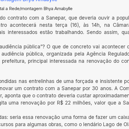
tal a Rede/montagem Bhya Amabylle
do contrato com a Sanepar, que deveria ouvir a popu
ontro acontecerá nesta terça (16), às 14h, na Câma
ais interessados estão trabalhando. Sendo assim, qu
a audiência pública”? O que de concreto vai acontecer 
audiência pública, organizada pela Agência Regulad
efeitura, principal interessada na renovação do con
ondidas nas entrelinhas de uma forçada e insistente p
renovar um contrato com a Sanepar por 30 anos. A Co
ar, aponta que o contrato deveria custar aproximadame
cogita uma renovação por R$ 22 milhões, valor que a S
as: seria essa renovação uma forma de fazer um caix
ecursos para algumas obras, como o lendário Lago de Ol