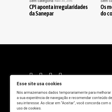
Sem categoria
Sem ca
maio 30, 2015
CPI aponta irregularidades
Os m
da Sanepar
do c
Esse site usa cookies
Nós armazenamos dados temporariamente para melhorar
PONTA
a sua experiência de navegação e recomendar conteúdo d
SOBRE
seu interesse. Ao clicar em "Aceitar", você concorda com o
ENQUA
uso de cookies.
CRÔNI