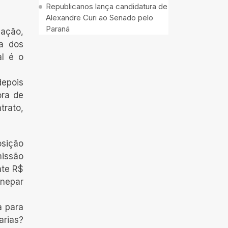
Republicanos lança candidatura de
Alexandre Curi ao Senado pelo
Paraná
lação,
ra dos
al é o
depois
ora de
trato,
osição
missão
nte R$
anepar
a para
arias?