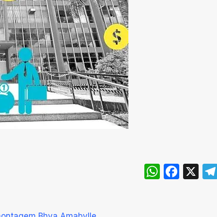
WhatsA
Face
X