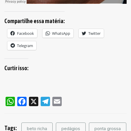
Compartilhe essa matéria:
Facebook
WhatsApp
Twitter
Telegram
Curtir isso:
WhatsApp
Facebook
X
Telegram
Email
Tags:
beto richa
pedágios
ponta grossa