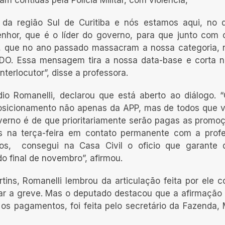
m contidas pela Polícia Militar, com violência,
s da região Sul de Curitiba e nós estamos aqui, no 
enhor, que é o líder do governo, para que junto com 
 que no ano passado massacram a nossa categoria, 
LDO. Essa mensagem tira a nossa data-base e corta 
terlocutor”, disse a professora.
io Romanelli, declarou que está aberto ao diálogo. 
posicionamento não apenas da APP, mas de todos que 
verno é de que prioritariamente serão pagas as promo
s na terça-feira em contato permanente com a prof
s, consegui na Casa Civil o oficio que garante 
 final de novembro”, afirmou.
ns, Romanelli lembrou da articulação feita por ele 
rar a greve. Mas o deputado destacou que a afirmação
s pagamentos, foi feita pelo secretário da Fazenda,