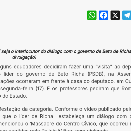
WhatsA
Face
X
eja o interlocutor do diálogo com o governo de Beto de Richa.
divulgação)
lguns educadores decidiram fazer uma “visita” ao de
o líder do governo de Beto Richa (PSDB), na Asse
stações ocorreram em frente à casa do deputado, em Cur
 segunda-feira (17). E os professores pediram que Rom
o do Estado.
festação da categoria. Conforme o vídeo publicado pel
 que o líder de Richa estabeleça um diálogo com 
encionou o ‘Massacre do Centro Cívico, que ocorreu 