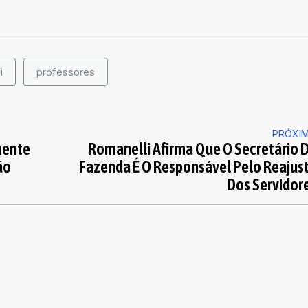
i
professores
PRÓXI
mente
Romanelli Afirma Que O Secretário 
ão
Fazenda É O Responsável Pelo Reajus
Dos Servidor