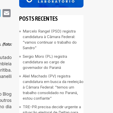
pp
book
Telegram
Email
POSTS RECENTES
Marcelo Rangel (PSD) registra
candidatura à Câmara Federal:
“vamos continuar o trabalho do
 (foto:
Sandro”
Sergio Moro (PL) registra
putado
candidatura ao cargo de
mbleia
governador do Paraná
itiba.
Aliel Machado (PV) registra
anelli
candidatura em busca da reeleição
à Câmara Federal: “temos um
trabalho consolidado no Paraná,
o Blog
estou confiante”
outros
no dia
TRE-PR precisa decidir urgente a
situação eleitoral de Deltan para