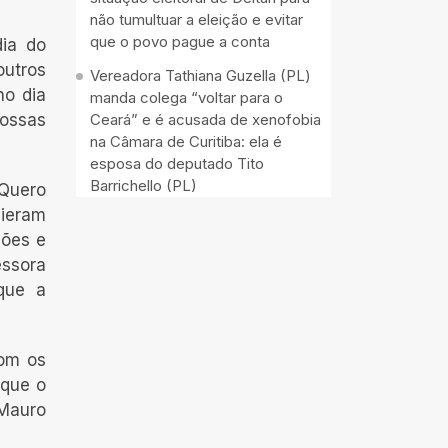
não tumultuar a eleição e evitar
que o povo pague a conta
dia do
outros
Vereadora Tathiana Guzella (PL)
no dia
manda colega “voltar para o
nossas
Ceará” e é acusada de xenofobia
na Câmara de Curitiba: ela é
esposa do deputado Tito
Barrichello (PL)
“Quero
vieram
ções e
essora
que a
com os
 que o
 Mauro