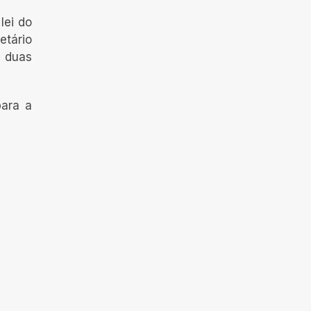
lei do
etário
s duas
para a