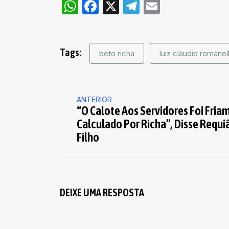
WhatsApp
Facebook
X
Telegram
Email
Tags:
beto richa
luiz claudio romanell
ANTERIOR
“O Calote Aos Servidores Foi Fria
Calculado Por Richa”, Disse Requi
Filho
DEIXE UMA RESPOSTA