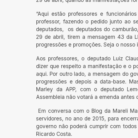
29 de abril, quando as manifestações fora
“Aqui estão professores e funcionário
professor, fazendo o pedido junto ao s
deputados, os deputados do camburão,
29 de abril, tirem a mensagem 43 da 
progressões e promoções. Seja o nosso in
Aos professores, o deputado Luiz Claud
dizer que respeito a manifestação e o 
aqui. Por outro lado, a mensagem do go
progressões e depois a data-base. Ma
Marley da APP, com o deputado Lemo
Assembleia não votará a emenda antes do
Em conversa com o Blog da Mareli Marti
servidores, no ano de 2015, para encer
governo não poderá cumprir com todos o
Ricardo Costa.