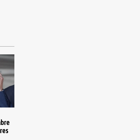
abre
res