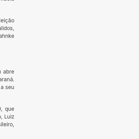
leição
lidos,
Jahnke
u abre
araná.
 a seu
D, que
, Luiz
leiro,