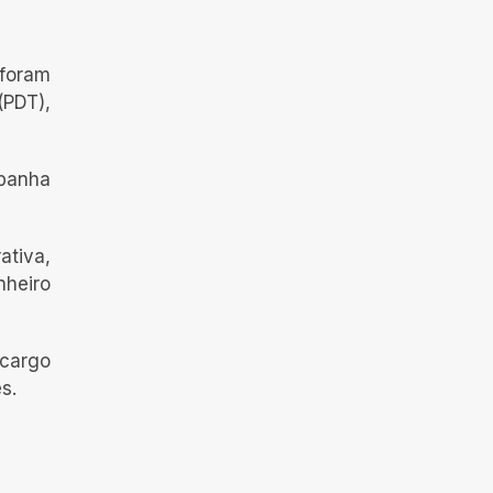
 foram
(PDT),
mpanha
ativa,
heiro
 cargo
s.