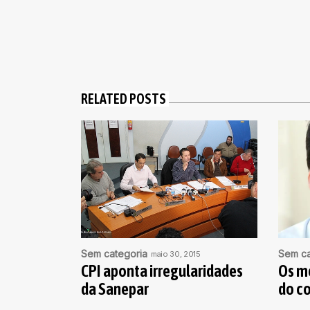
RELATED POSTS
Sem categoria
Sem ca
maio 30, 2015
CPI aponta irregularidades
Os m
da Sanepar
do c