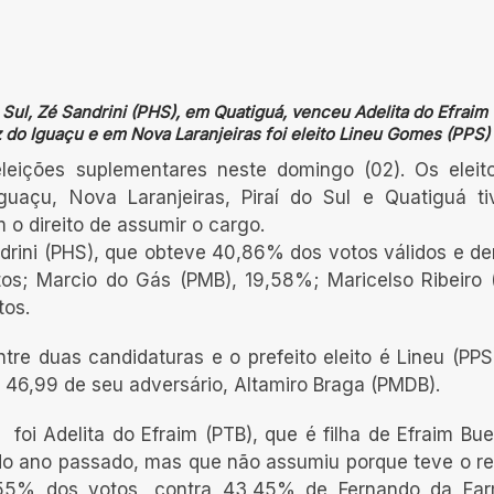
 Sul, Zé Sandrini (PHS), em Quatiguá, venceu Adelita do Efraim 
z do Iguaçu e em Nova Laranjeiras foi eleito Lineu Gomes (PPS)
eleições suplementares neste domingo (02). Os elei
açu, Nova Laranjeiras, Piraí do Sul e Quatiguá t
o direito de assumir o cargo.
ndrini (PHS), que obteve 40,86% dos votos válidos e de
s; Marcio do Gás (PMB), 19,58%; Maricelso Ribeiro 
tos.
re duas candidaturas e o prefeito eleito é Lineu (PPS
 46,99 de seu adversário, Altamiro Braga (PMDB).
 foi Adelita do Efraim (PTB), que é filha de Efraim Bu
o ano passado, mas que não assumiu porque teve o re
,55% dos votos, contra 43,45% de Fernando da Far