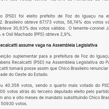
ro (PSD) foi eleito prefeito de Foz do Iguaçu na e
. Brasileiro obteve 67.173 votos, 56,74% dos votos vá
obteve 30,63% dos votos válidos . O tenente-coronel 
% e Osli Machado (PPS) obteve 2,9%.
 Recalcatti assume vaga na Assembleia Legislativa
eleição suplementar para a prefeitura de Foz do Iguaç
ubens Recalcatti (PSD) na Assembleia Legislativa do P
atti tomará posse assim que Chico Brasileiro renunciar
dade do Oeste do Estado.
beu 40.358 votos, sendo o quarto mais votado do PS
0 votos atrás do terceiro deputado eleito pelo partido
m ano e oito meses de mandato substituindo Chico Brasi
 50930 votos.