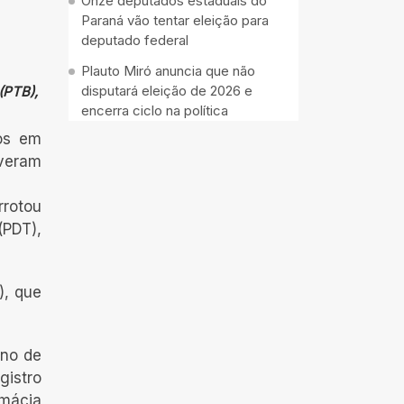
Onze deputados estaduais do
Paraná vão tentar eleição para
deputado federal
Plauto Miró anuncia que não
disputará eleição de 2026 e
(PTB),
encerra ciclo na política
tos em
iveram
rrotou
(PDT),
), que
eno de
gistro
mácia