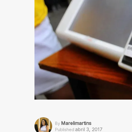
Marelimartins
By
abril 3, 2017
Published