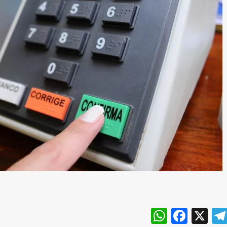
WhatsA
Face
X