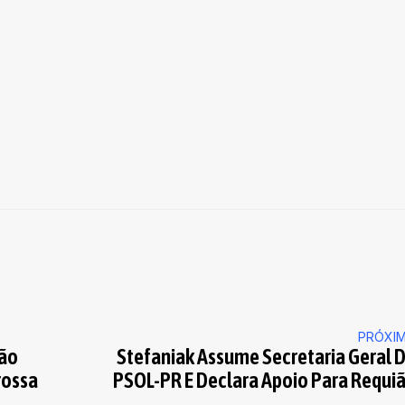
PRÓXI
ião
Stefaniak Assume Secretaria Geral 
rossa
PSOL-PR E Declara Apoio Para Requi