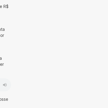
de R$
nta
or
na
er
fosse