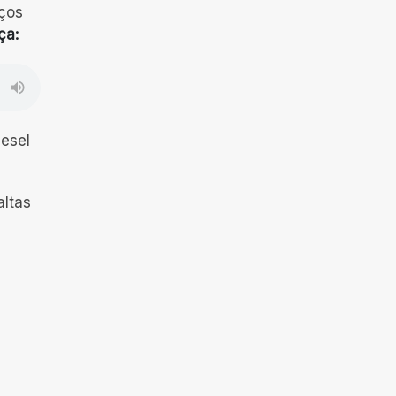
eços
ça:
iesel
altas