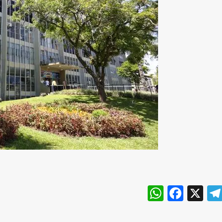
WhatsA
Face
X