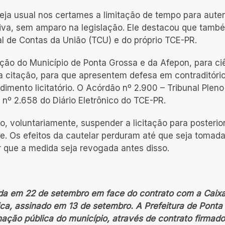
eja usual nos certames a limitação de tempo para auten
itiva, sem amparo na legislação. Ele destacou que tamb
al de Contas da União (TCU) e do próprio TCE-PR.
ação do Município de Ponta Grossa e da Afepon, para ci
a citação, para que apresentem defesa em contraditório
imento licitatório. O Acórdão nº 2.900 – Tribunal Pleno 
nº 2.658 do Diário Eletrônico do TCE-PR.
o, voluntariamente, suspender a licitação para posterio
de. Os efeitos da cautelar perduram até que seja tomad
r que a medida seja revogada antes disso.
ogada em 22 de setembro em face do contrato com a Caix
ca, assinado em 13 de setembro. A Prefeitura de Ponta
nação pública do município, através de contrato firmad