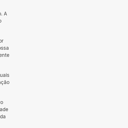
o. A
o
or
ossa
ente
uais
tação
ro
dade
 da