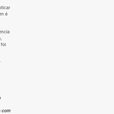
ticar
ém é
ência
,
foi
r
a
a
o com