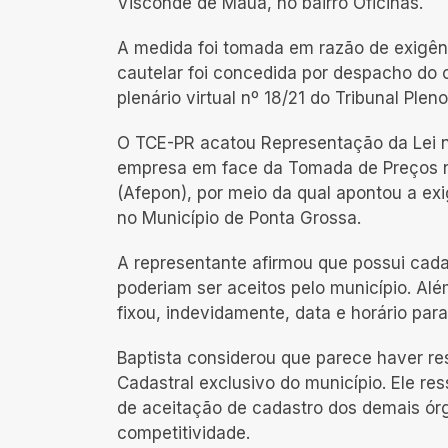
Visconde de Mauá, no bairro Oficinas.
A medida foi tomada em razão de exigênc
cautelar foi concedida por despacho do 
plenário virtual nº 18/21 do Tribunal Ple
O TCE-PR acatou Representação da Lei nº
empresa em face da Tomada de Preços n
(Afepon), por meio da qual apontou a ex
no Município de Ponta Grossa.
A representante afirmou que possui cada
poderiam ser aceitos pelo município. Alé
fixou, indevidamente, data e horário pa
Baptista considerou que parece haver res
Cadastral exclusivo do município. Ele res
de aceitação de cadastro dos demais órg
competitividade.