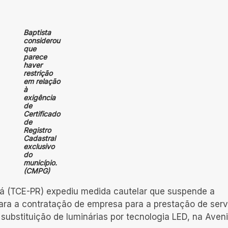
Baptista
considerou
que
parece
haver
restrição
em relação
à
exigência
de
Certificado
de
Registro
Cadastral
exclusivo
do
município.
(CMPG)
ná (TCE-PR) expediu medida cautelar que suspende a
para a contratação de empresa para a prestação de serv
substituição de luminárias por tecnologia LED, na Aven