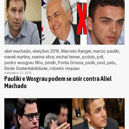
aliel machado
eleições 2016
Marcelo Rangel
marcio pauliki
mareli martins
marina silva
michel temer
pcdob
pdt
pedro wosgrau filho
pmdb
Ponta Grossa
psdb
psol
pstu
Rede Sustentabilidade
roberto requiao
setembro 27, 2015
Pauliki e Wosgrau podem se unir contra Aliel
Machado