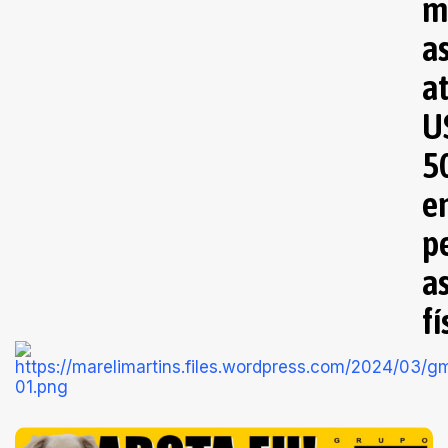
m
a
a
U
5
e
p
a
fí