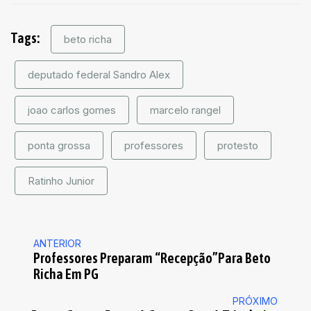
Tags:
beto richa
deputado federal Sandro Alex
joao carlos gomes
marcelo rangel
ponta grossa
professores
protesto
Ratinho Junior
ANTERIOR
Professores Preparam “recepção”para Beto
Richa Em PG
PRÓXIMO