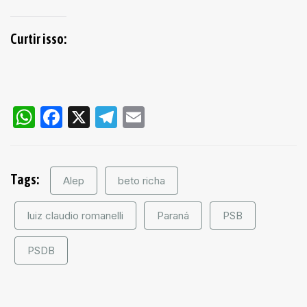
Curtir isso:
WhatsApp
Facebook
X
Telegram
Email
Tags:
Alep
beto richa
luiz claudio romanelli
Paraná
PSB
PSDB