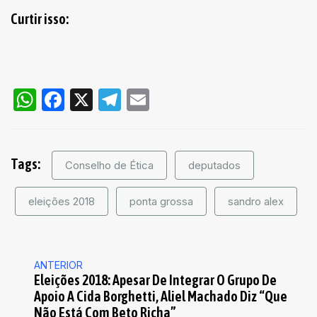
Curtir isso:
WhatsApp
Facebook
X
Telegram
Email
Tags:
Conselho de Ética
deputados
eleições 2018
ponta grossa
sandro alex
ANTERIOR
Eleições 2018: Apesar De Integrar O Grupo De
Apoio A Cida Borghetti, Aliel Machado Diz “que
Não Está Com Beto Richa”