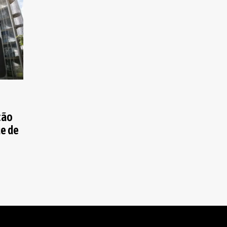
ção
ue de