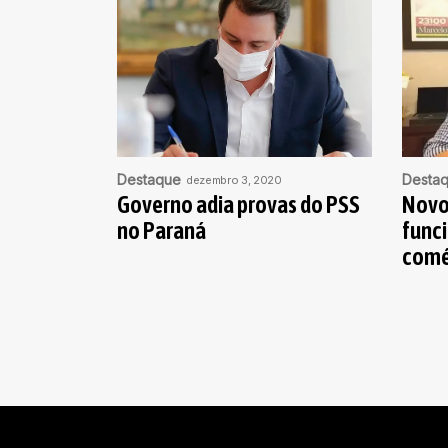
Destaque
Desta
dezembro 3, 2020
Governo adia provas do PSS
Novo
no Paraná
func
comé