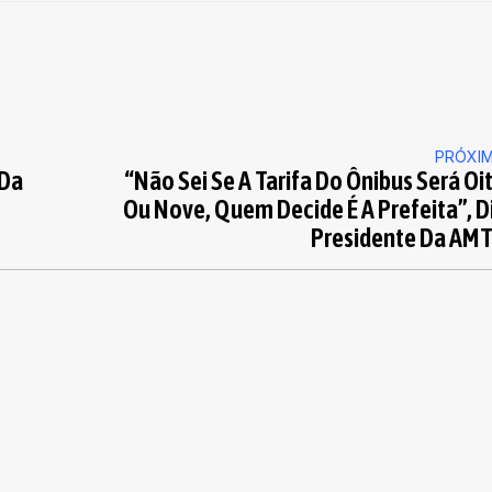
PRÓXI
 Da
“Não Sei Se A Tarifa Do Ônibus Será Oi
Ou Nove, Quem Decide É A Prefeita”, D
Presidente Da AM