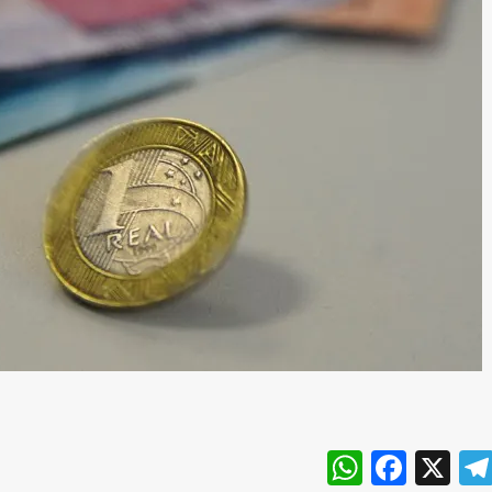
WhatsA
Face
X