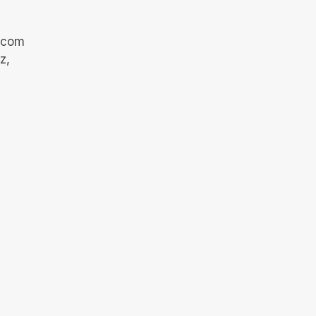
s com
z,