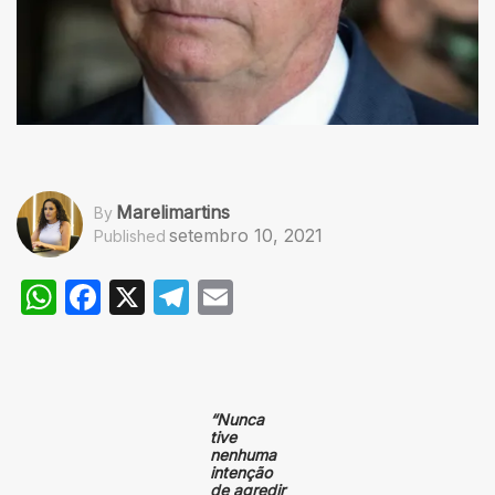
Marelimartins
By
setembro 10, 2021
Published
WhatsApp
Facebook
X
Telegram
Email
“Nunca
tive
nenhuma
intenção
de agredir