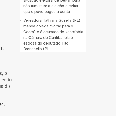
situação eleitoral de Deltan para
não tumultuar a eleição e evitar
que o povo pague a conta
Vereadora Tathiana Guzella (PL)
manda colega “voltar para o
Ceará” e é acusada de xenofobia
na Câmara de Curitiba: ela é
esposa do deputado Tito
fis
Barrichello (PL)
s, o
ecendo
e diz
94,1