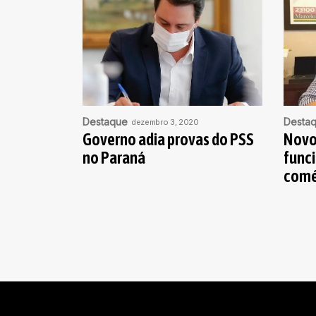
Destaque
Desta
dezembro 3, 2020
Governo adia provas do PSS
Novo
no Paraná
func
comé