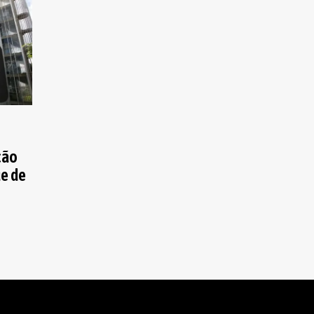
ção
ue de