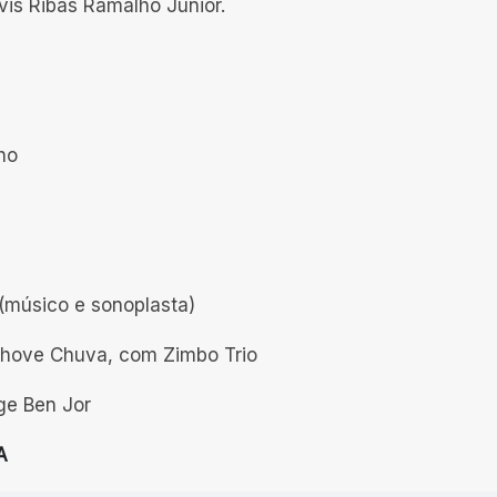
vis Ribas Ramalho Junior.
lho
 (músico e sonoplasta)
/Chove Chuva, com Zimbo Trio
rge Ben Jor
A