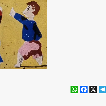
WhatsA
Face
X