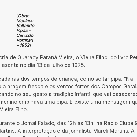
(
Obra:
Meninos
Soltando
Pipas –
Candido
Portinari
– 1952
)
ria de Guaracy Paraná Vieira, o Vieira Filho, do livro Per
 escrita no dia 13 de julho de 1975.
cadeiras dos tempos de criança, como soltar pipa. “Na
 a aragem fresca e os ventos fortes dos Campos Gerai
zando no seu gesto a tradição infantil que vai desapar
menino empinava uma pipa. E existe uma mensagem qu
ieira Filho.
urante o Jornal Falado, das 12h às 13h, na Rádio Clube 
tins. A interpretação é da jornalista Mareli Martins. A