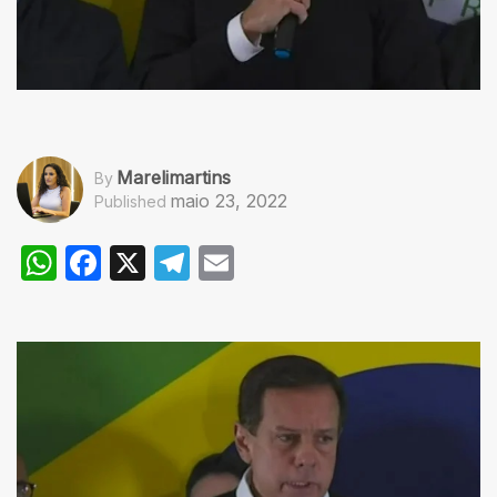
Marelimartins
By
maio 23, 2022
Published
WhatsApp
Facebook
X
Telegram
Email