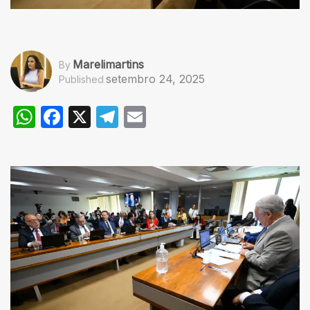
Marelimartins
By
setembro 24, 2025
Published
WhatsApp
Facebook
X
Telegram
Email