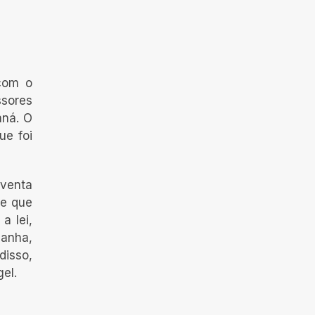
com o
ssores
aná. O
ue foi
oventa
 e que
a lei,
anha,
disso,
el.