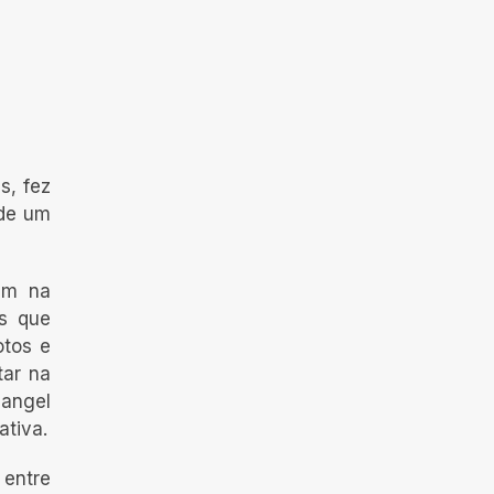
s, fez
 de um
am na
as que
otos e
tar na
angel
ativa.
 entre