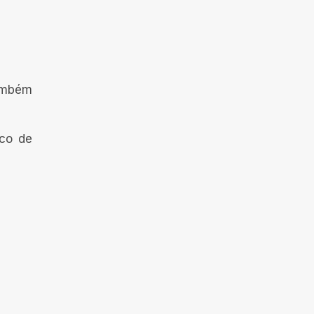
também
sco de