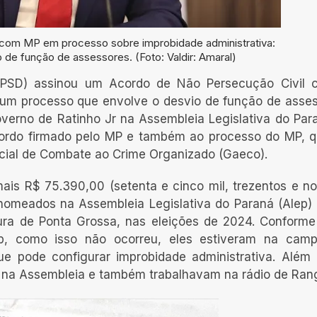
com MP em processo sobre improbidade administrativa:
de função de assessores. (Foto: Valdir: Amaral)
(PSD) assinou um Acordo de Não Persecução Civil 
 um processo que envolve o desvio de função de asse
overno de Ratinho Jr na Assembleia Legislativa do Par
cordo firmado pelo MP e também ao processo do MP, q
cial de Combate ao Crime Organizado (Gaeco).
mais R$ 75.390,00 (setenta e cinco mil, trezentos e n
 nomeados na Assembleia Legislativa do Paraná (Alep)
ra de Ponta Grossa, nas eleições de 2024. Conforme 
p, como isso não ocorreu, eles estiveram na camp
e pode configurar improbidade administrativa. Além 
na Assembleia e também trabalhavam na rádio de Rang