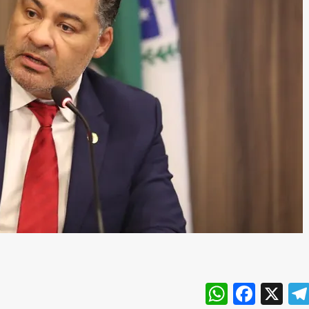
WhatsA
Face
X