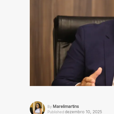
Marelimartins
By
dezembro 10, 2025
Published