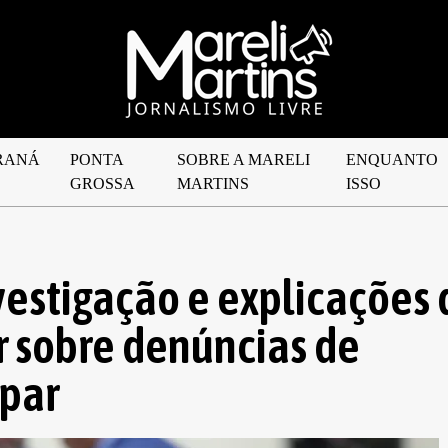
RANÁ
PONTA
SOBRE A MARELI
ENQUANTO
GROSSA
MARTINS
ISSO
vestigação e explicações 
r sobre denúncias de
epar