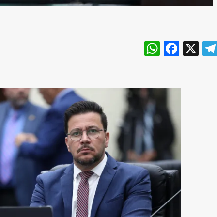
WhatsA
Face
X