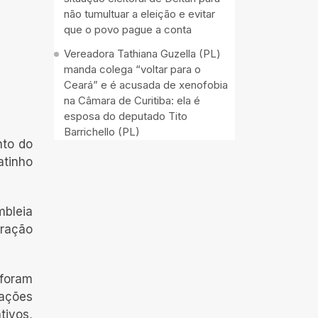
não tumultuar a eleição e evitar
que o povo pague a conta
Vereadora Tathiana Guzella (PL)
manda colega “voltar para o
Ceará” e é acusada de xenofobia
na Câmara de Curitiba: ela é
esposa do deputado Tito
Barrichello (PL)
nto do
atinho
mbleia
uração
 foram
tações
tivos,