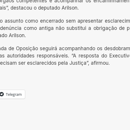
 órgãos competentes e acompanhar os encaminhament
ais”, destacou o deputado Arilson.
r o assunto como encerrado sem apresentar esclareci
a denúncia como antiga não substitui a obrigação de p
do Arilson.
ncada de Oposição seguirá acompanhando os desdobra
s autoridades responsáveis. “A resposta do Executi
ecisam ser esclarecidos pela Justiça”, afirmou.
Telegram