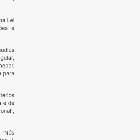
na Lei
ões e
áudios
gular,
nepar.
e para
érios
a e de
onal”,
. “Nós