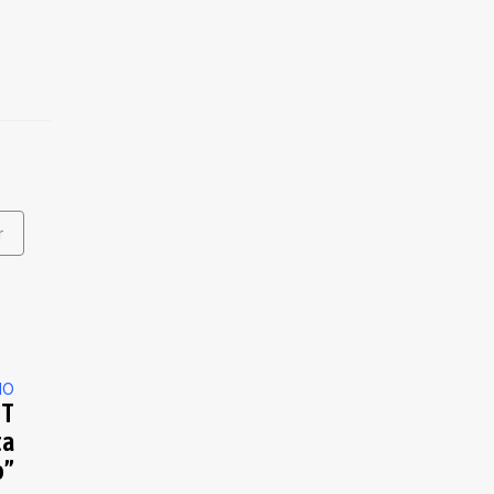
r
MO
PT
ta
o”