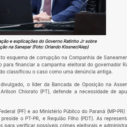
ação e explicações do Governo Ratinho Jr sobre
ão na Sanepar (Foto: Orlando Kissner/Alep)
sto esquema de corrupção na Companhia de Saneame
do para financiar a campanha eleitoral do governador R
do classificou o caso como uma denúncia antiga.
l divulgado, o líder da Bancada de Oposição na Asse
 Arilson Chiorato (PT), defende a necessidade de ap
Federal (PF) e ao Ministério Público do Paraná (MP-PR)
 preside o PT-PR, e Requião Filho (PDT). As represen
 para verificar possíveis crimes eleitorais e administra