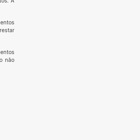
os. A
mentos
restar
mentos
vo não