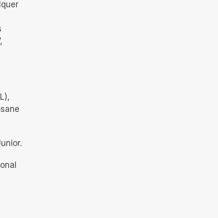
lquer
s
,
L),
osane
unior.
ional