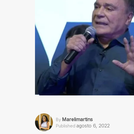
Marelimartins
By
agosto 6, 2022
Published