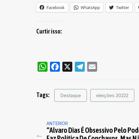
Facebook
WhatsApp
Twitter
Curtir isso:
WhatsApp
Facebook
X
Telegram
Email
Tags:
Destaque
eleições 20222
ANTERIOR
“Alvaro Dias É Obsessivo Pelo Pod
Faz Política De Conchavos, Mas N