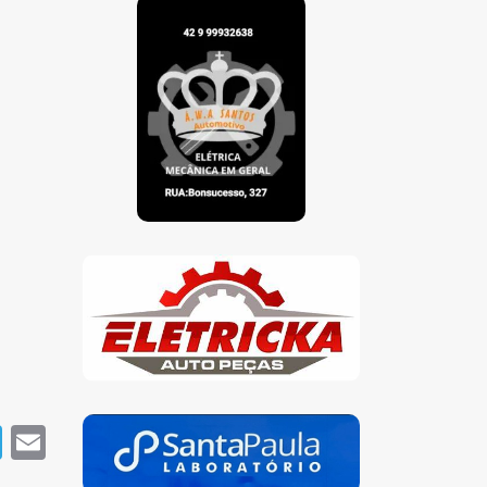
pp
book
Telegram
Email