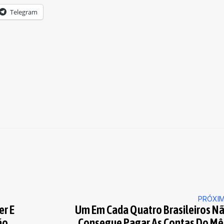
Telegram
PRÓXI
er E
Um Em Cada Quatro Brasileiros N
ão
Consegue Pagar As Contas Do Mê