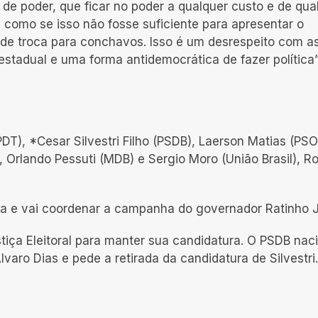
de poder, que ficar no poder a qualquer custo e de qua
os, como se isso não fosse suficiente para apresentar o
 de troca para conchavos. Isso é um desrespeito com a
stadual e uma forma antidemocrática de fazer política”
DT), *Cesar Silvestri Filho (PSDB), Laerson Matias (PSO
, Orlando Pessuti (MDB) e Sergio Moro (União Brasil), R
ura e vai coordenar a campanha do governador Ratinho J
Justiça Eleitoral para manter sua candidatura. O PSDB nac
aro Dias e pede a retirada da candidatura de Silvestri.