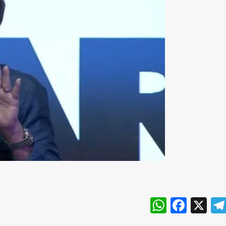
WhatsA
Face
X