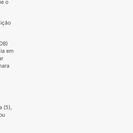
ue o
sição
SDB)
cia em
ar
âmara
 (5),
rou