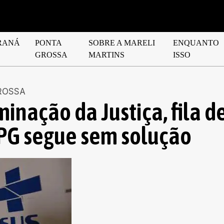
RANÁ
PONTA
SOBRE A MARELI
ENQUANTO
GROSSA
MARTINS
ISSO
ROSSA
nação da Justiça, fila d
PG segue sem solução