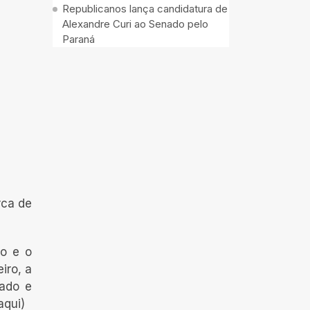
Republicanos lança candidatura de
Alexandre Curi ao Senado pelo
Paraná
rca de
io e o
iro, a
rado e
aqui)