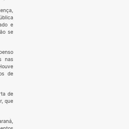
tença,
ública
ado e
não se
spenso
os nas
“Houve
xos de
rta de
r, que
raná,
mentos