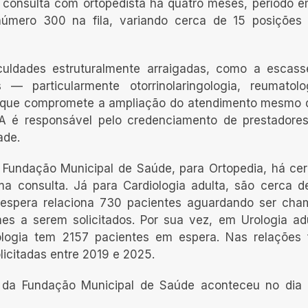
 consulta com ortopedista há quatro meses, período 
úmero 300 na fila, variando cerca de 15 posições 
ificuldades estruturalmente arraigadas, como a escas
s — particularmente otorrinolaringologia, reumatol
 o que compromete a ampliação do atendimento mesmo 
SA é responsável pelo credenciamento de prestadore
ade.
 Fundação Municipal de Saúde, para Ortopedia, há ce
ma consulta. Já para Cardiologia adulta, são cerca 
de espera relaciona 730 pacientes aguardando ser ch
es a serem solicitados. Por sua vez, em Urologia ad
logia tem 2157 pacientes em espera. Nas relações
icitadas entre 2019 e 2025.
te da Fundação Municipal de Saúde aconteceu no dia