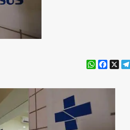
WhatsA
Face
X