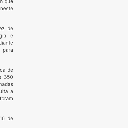
em que
neste
sez de
ogia e
diante
s para
rca de
de 350
amadas
ulta a
 foram
 16 de