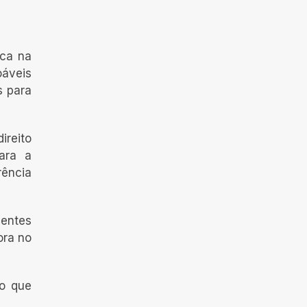
ica na
áveis
s para
ireito
ara a
rência
ientes
ora no
vo que