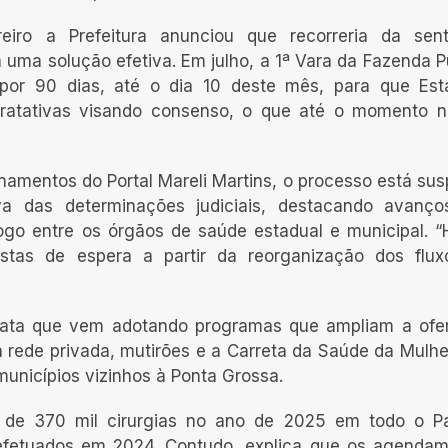
eiro a Prefeitura anunciou que recorreria da sen
uma solução efetiva. Em julho, a 1ª Vara da Fazenda P
por 90 dias, até o dia 10 deste mês, para que Est
ratativas visando consenso, o que até o momento 
amentos do Portal Mareli Martins, o processo está su
iva das determinações judiciais, destacando avanç
logo entre os órgãos de saúde estadual e municipal. 
stas de espera a partir da reorganização dos flu
elata que vem adotando programas que ampliam a ofe
 rede privada, mutirões e a Carreta da Saúde da Mulhe
municípios vizinhos à Ponta Grossa.
 de 370 mil cirurgias no ano de 2025 em todo o Pa
fetuados em 2024. Contudo, explica que os agenda