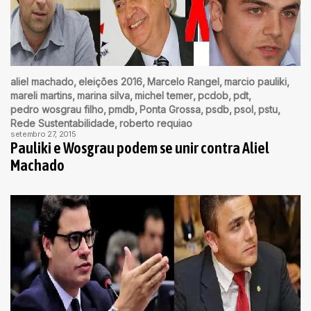
aliel machado
eleições 2016
Marcelo Rangel
marcio pauliki
mareli martins
marina silva
michel temer
pcdob
pdt
pedro wosgrau filho
pmdb
Ponta Grossa
psdb
psol
pstu
Rede Sustentabilidade
roberto requiao
setembro 27, 2015
Pauliki e Wosgrau podem se unir contra Aliel
Machado