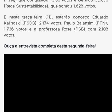
(PTN), que conquistou 1.798 votos e Geraldo Stocco
(Rede Sustentabilidade), que somou 1.628 votos.
E nesta terça-feira (11), estarão conosco Eduardo
Kalinoski (PSDB), 2.174 votos. Paulo Balansim (PTN),
1.736 votos e a professora Rose (PSB) com 2.108
votos.
Ouça a entrevista completa desta segunda-feira!