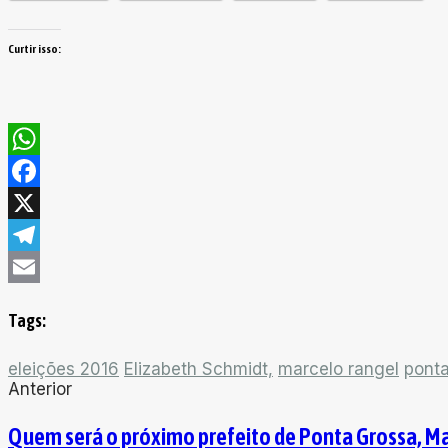
Curtir isso:
WhatsApp
Facebook
X
Telegram
Email
Tags:
eleições 2016
Elizabeth Schmidt,
marcelo rangel
pont
Anterior
Quem será o próximo prefeito de Ponta Grossa, M