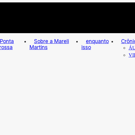
Ponta
Sobre a Mareli
enquanto
Crôni
rossa
Martins
isso
ÁU
VI