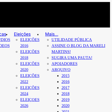
cas
Eleições
Mais…
DIOS
ELEIÇÕES
UTILIDADE PÚBLICA
DEOS
2016
ASSINE O BLOG DA MARELI
ELEIÇÕES
MARTINS!
2018
SUGIRA UMA PAUTA!
ELEIÇÕES
APOIADORES
2020
ARQUIVO
ELEIÇÕES
2015
2022
2016
ELEIÇÕES
2017
2024
2018
ELEIÇOES
2019
2026
2020
2021