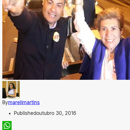
By
marelimartins
Published
outubro 30, 2016