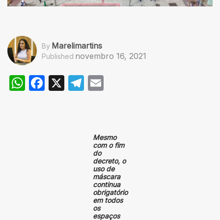
Marelimartins
By
novembro 16, 2021
Published
WhatsApp
Facebook
X
Telegram
Email
Mesmo
com o fim
do
decreto, o
uso de
máscara
continua
obrigatório
em todos
os
espaços