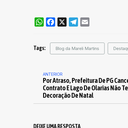
WhatsApp
Facebook
X
Telegram
Email
Tags:
Blog da Mareli Martins
Destaq
ANTERIOR
Por Atraso, Prefeitura De PG Canc
Contrato E Lago De Olarias Não Te
Decoração De Natal
DEIXE UMA RESPOSTA