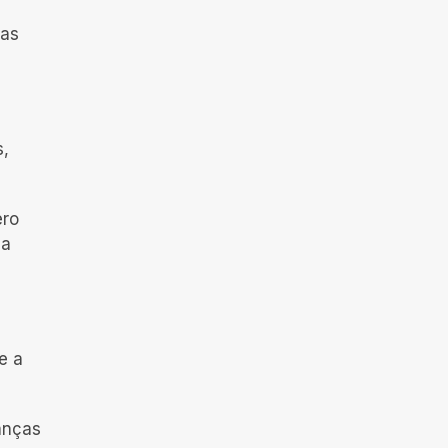
Mas
s,
ero
 a
e a
anças