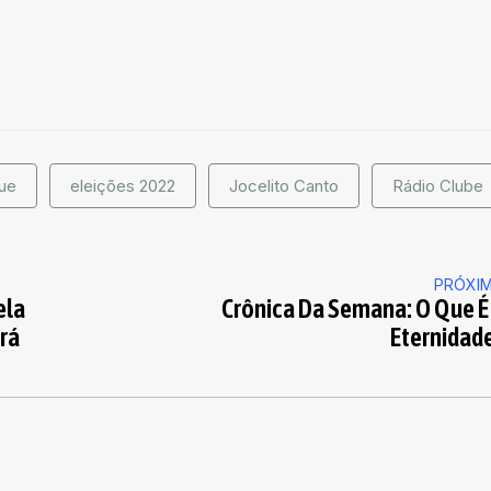
ue
eleições 2022
Jocelito Canto
Rádio Clube
PRÓXI
ela
Crônica Da Semana: O Que É
rá
Eternidad