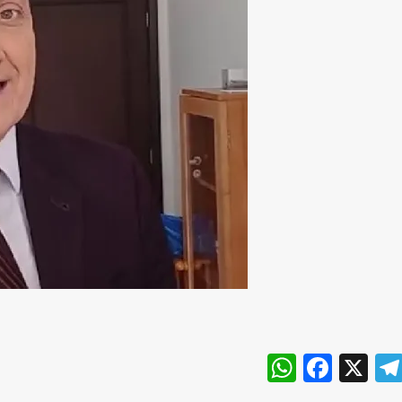
WhatsA
Face
X