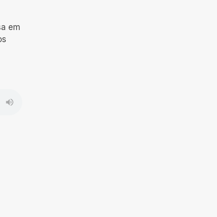
sa em
os