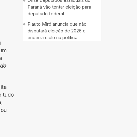
Onze deputados estaduais do
Paraná vão tentar eleição para
deputado federal
Plauto Miró anuncia que não
disputará eleição de 2026 e
encerra ciclo na política
u
 um
a
 do
ita
o tudo
a,
mou