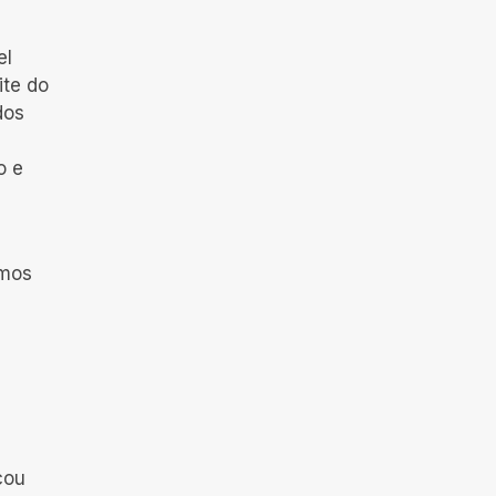
el
te do
dos
o e
amos
cou