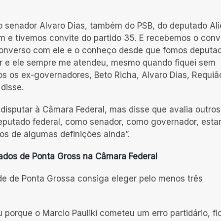
o senador Alvaro Dias, também do PSB, do deputado Ali
 tivemos convite do partido 35. E recebemos o convi
converso com ele e o conheço desde que fomos deputa
ador e ele sempre me atendeu, mesmo quando fiquei sem
 os ex-governadores, Beto Richa, Alvaro Dias, Requiã
disse.
disputar à Câmara Federal, mas disse que avalia outros
eputado federal, como senador, como governador, est
os de algumas definições ainda”.
ados de Ponta Gross na Câmara Federal
ade de Ponta Grossa consiga eleger pelo menos três
eu porque o Marcio Pauliki cometeu um erro partidário, fi