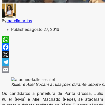
By
marelimartins
Published
agosto 27, 2016
WhatsApp
Facebook
X
Telegram
Email
Kuller e Aliel trocam acusações durante debate n
Os candidatos à prefeitura de Ponta Grossa, Júlio
Küller (PMB) e Aliel Machado (Rede), se atacaram