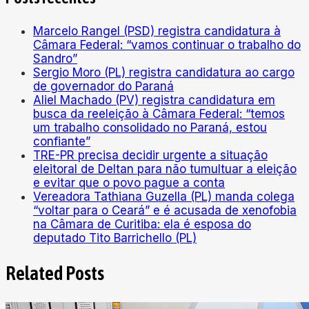
Marcelo Rangel (PSD) registra candidatura à
Câmara Federal: “vamos continuar o trabalho do
Sandro”
Sergio Moro (PL) registra candidatura ao cargo
de governador do Paraná
Aliel Machado (PV) registra candidatura em
busca da reeleição à Câmara Federal: “temos
um trabalho consolidado no Paraná, estou
confiante”
TRE-PR precisa decidir urgente a situação
eleitoral de Deltan para não tumultuar a eleição
e evitar que o povo pague a conta
Vereadora Tathiana Guzella (PL) manda colega
“voltar para o Ceará” e é acusada de xenofobia
na Câmara de Curitiba: ela é esposa do
deputado Tito Barrichello (PL)
Related Posts