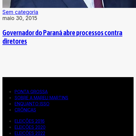
Sem categoria
maio 30, 2015
Governador do Paraná abre processos contra
diretores
PONTA GROSSA
SOBRE A MARELI MARTINS
ENQUANTO ISSO
CRÔNICAS
ELEIÇÕES 2016
ELEIÇÕES 2020
ELEIÇÕES 2022