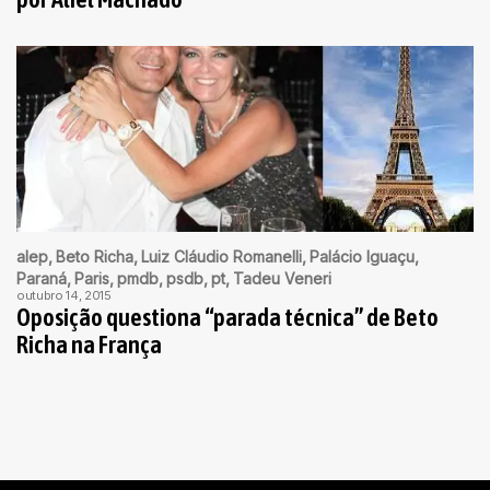
alep
Beto Richa
Luiz Cláudio Romanelli
Palácio Iguaçu
Paraná
Paris
pmdb
psdb
pt
Tadeu Veneri
outubro 14, 2015
Oposição questiona “parada técnica” de Beto
Richa na França