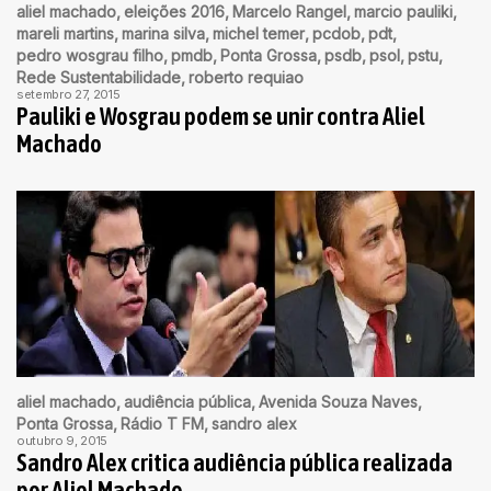
aliel machado
eleições 2016
Marcelo Rangel
marcio pauliki
mareli martins
marina silva
michel temer
pcdob
pdt
pedro wosgrau filho
pmdb
Ponta Grossa
psdb
psol
pstu
Rede Sustentabilidade
roberto requiao
setembro 27, 2015
Pauliki e Wosgrau podem se unir contra Aliel
Machado
aliel machado
audiência pública
Avenida Souza Naves
Ponta Grossa
Rádio T FM
sandro alex
outubro 9, 2015
Sandro Alex critica audiência pública realizada
por Aliel Machado